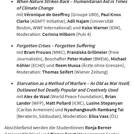
When Nature Strikes Back – Humanitarian Aid in Times
of Climate Change
mit
Véronique de Geoffroy
(Groupe URD),
Paul Knox
Clarke
(ADAPT Initiative),
Adil Najam
(Universität
Boston, WWF International) und
Koko Warner
(IOM),
Moderation:
Corinna Milborn
(Puls 4)
Forgotten Crises – Forgotten Suffering
mit
Bram Frouws
(MMC),
Franziska Grillmeier
(freie
Journalistin), Boschafter
Peter Huber
(BMEIA),
Michael
Köhler
(ECHO) und
Reem Mussa
(Ärzte ohne Grenzen),
Moderation:
Thomas Seifert
(Wiener Zeitung)
Starvation as a Method of Warfare – As Old as War Itself,
Outlawed but Deadly Popular and Creatively Used
mit
Alex de Waal
(World Peace Foundation),
Brian
Lander
(WFP),
Matt Pollard
(ICRC),
Lusine Stepanyan
(Caritas Armenien) und
Nyachangkouth Rambang Tai
(Beraterin, Südsudan), Moderation:
Elisa Vass
(Ö1)
Abschließend werden die Studentinnen
Ronja Berner
(Universität Wien) und
Bianca Ernst
(Management Center