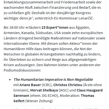
Entwicklungszusammenarbeit und Friedensarbeit sowie der
wachsenden Kluft zwischen Finanzierung und Bedarf, die es
zu schließen gilt. Deshalb ist der diesjährige Kongress
wichtiger denn je“, unterstrich EU-Kommissar Lenarčič.
Bis 18:00 Uhr erläutern
23 Expert*innen
aus Ägypten,
Armenien, Kanada, Südsudan, USA sowie zehn europäischen
Ländern dringend benötigte Maßnahmen auf nationaler sowie
internationaler Ebene. Mit diesen sollen Akteur*innen der
Humanitären Hilfe dazu beitragen können, die Not der
Menschen in globalen Krisengebieten nachhaltig zu lindern,
ihr Überleben zu sichern und Wege aus allgegenwärtigen
Krisen aufzuzeigen. Den Rahmen bieten unter anderem vier
Podiumsdiskussionen:
The Humanitarian Imperative is Non-Negotiable
mit
Ariane Bauer
(ICRC),
Christos Christou
(Ärzte ohne
Grenzen),
Mervat Shelbaya
(IASC) und
Claus Haugaard
Sørensen
(ehem. DG ECHO), Moderation:
Thomas
Seifert
(Wiener Zeitung)