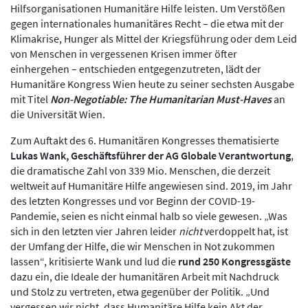
Hilfsorganisationen Humanitäre Hilfe leisten. Um Verstößen
gegen internationales humanitäres Recht – die etwa mit der
Klimakrise, Hunger als Mittel der Kriegsführung oder dem Leid
von Menschen in vergessenen Krisen immer öfter
einhergehen – entschieden entgegenzutreten, lädt der
Humanitäre Kongress Wien heute zu seiner sechsten Ausgabe
mit Titel
Non-Negotiable: The Humanitarian Must-Haves
an
die Universität Wien.
Zum Auftakt des 6. Humanitären Kongresses thematisierte
Lukas Wank, Geschäftsführer der AG Globale Verantwortung
,
die dramatische Zahl von 339 Mio. Menschen, die derzeit
weltweit auf Humanitäre Hilfe angewiesen sind. 2019, im Jahr
des letzten Kongresses und vor Beginn der COVID-19-
Pandemie, seien es nicht einmal halb so viele gewesen. „Was
sich in den letzten vier Jahren leider
nicht
verdoppelt hat, ist
der Umfang der Hilfe, die wir Menschen in Not zukommen
lassen“, kritisierte Wank und lud die
rund 250 Kongressgäste
dazu ein, die Ideale der humanitären Arbeit mit Nachdruck
und Stolz zu vertreten, etwa gegenüber der Politik. „Und
vergessen wir nicht, dass Humanitäre Hilfe kein Akt der