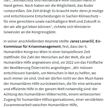
Hand gehen. Noch haben wir die Möglichkeit, das Ruder
rumzureißen. Die Zeit drängt: Es braucht mehr denn je mutige
und entschlossene Entscheidungen in Sachen Klimaschutz –
für eine gerechtere sowie nachhaltigere Welt und Zukunft in
der wir alle gut leben können“, richtete sich Ministerin
Gewessler an die Kongressgäste.
In seiner anschließenden Keynote stellte
Janez Lenarčič
,
EU-
Kommissar für Krisenmanagement
, fest, dass der 6.
Humanitäre Kongress Wien in einer beispiellosen Zeit
stattfinde: Die Zahl der Menschen auf der Welt, die auf
Humanitäre Hilfe angewiesen sind, sei 2022 um das Fünffache
der Bevölkerung Österreichs angestiegen. „Wir müssen
entschlossen handeln, um Menschen in Not zu helfen, wo
auch immer sie sind. Und wir dürfen nicht vor den
Must-haves
der Humanitären Hilfe zurückweichen, die für eine wirksame
und effiziente Hilfe in der ganzen Welt notwendig sind: der
Achtung des humanitären Völkerrechts, einem verbesserten
Zugang für humanitäre Hilfsorganisationen, einer verstärkten
Zusammenarbeit zwischen Humanitärer Hilfe,