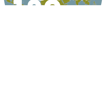
KONTAKT
AG Globale Verantwortung
Apollogasse 4/9, 1070 Wien, Österreich
Telefon +43 1 5224422
Email
office@globaleverantwortung.at
Kontakt
Impressum
English Info
© AG Globale Verantwortung 2022