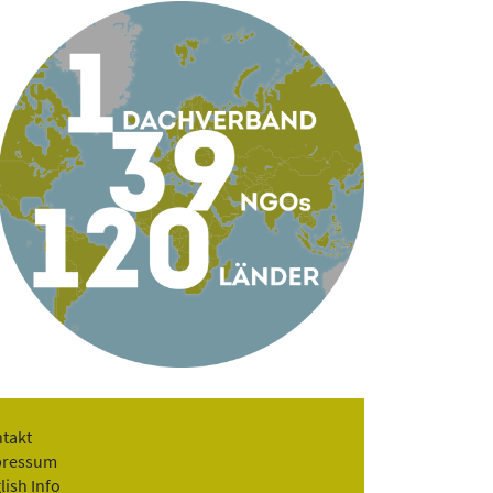
takt
pressum
lish Info