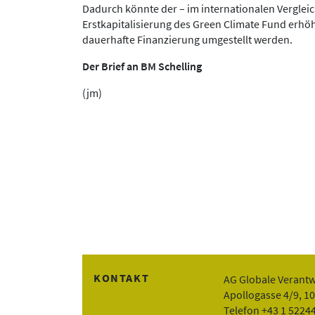
Dadurch könnte der – im internationalen Vergleic
Erstkapitalisierung des Green Climate Fund erhö
dauerhafte Finanzierung umgestellt werden.
Der Brief an BM Schelling
(jm)
KONTAKT
AG Globale Verant
Apollogasse 4/9, 1
Telefon +43 1 5224