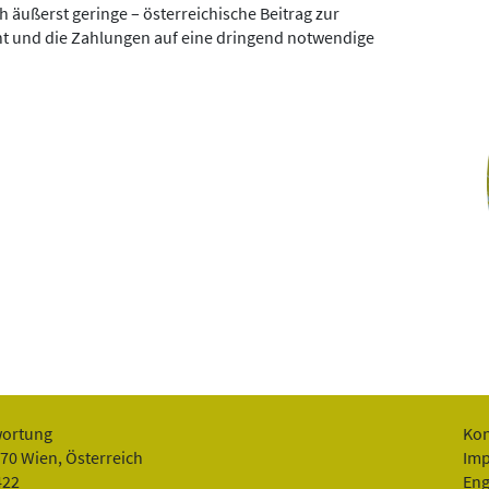
h äußerst geringe – österreichische Beitrag zur
ht und die Zahlungen auf eine dringend notwendige
wortung
Kon
070 Wien, Österreich
Im
422
Eng