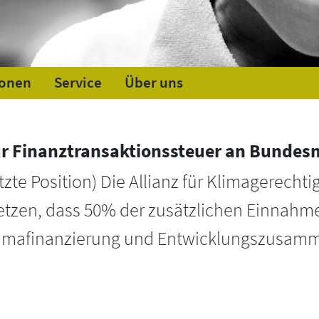
ionen
Service
Über uns
zur Finanztransaktionssteuer an Bundesm
tzte Position) Die Allianz für Klimagerecht
usetzen, dass 50% der zusätzlichen Einnahm
 Klimafinanzierung und Entwicklungszusa