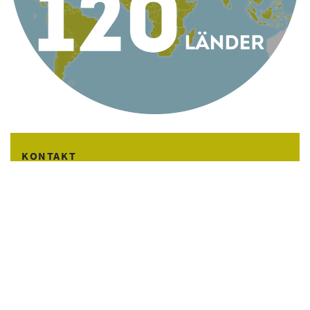
KONTAKT
AG Globale Verantwortung
Apollogasse 4/9, 1070 Wien, Österreich
Telefon +43 1 5224422
Email
office@globaleverantwortung.at
Kontakt
Impressum
English Info
© AG Globale Verantwortung 2022