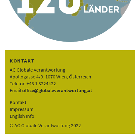
KONTAKT
AG Globale Verantwortung
Apollogasse 4/9, 1070 Wien, Österreich
Telefon +43 1 5224422
Email
office@globaleverantwortung.at
Kontakt
Impressum
English Info
© AG Globale Verantwortung 2022