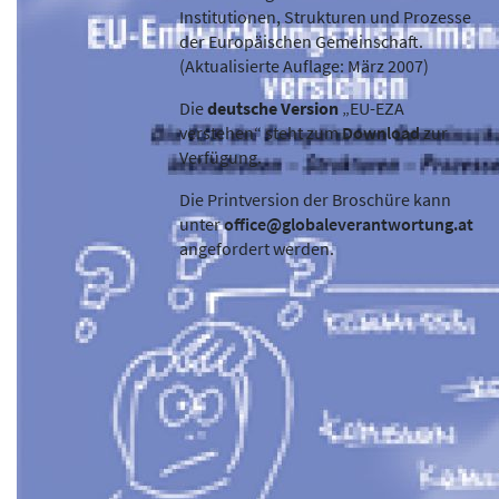
Institutionen, Strukturen und Prozesse
der Europäischen Gemeinschaft.
(Aktualisierte Auflage: März 2007)
Die
deutsche Version
„EU-EZA
verstehen“ steht zum
Download
zur
Verfügung.
Die Printversion der Broschüre kann
unter
office@globaleverantwortung.at
angefordert werden.