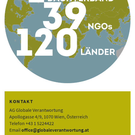
KONTAKT
AG Globale Verantwortung
Apollogasse 4/9, 1070 Wien, Österreich
Telefon +43 1 5224422
Email
office@globaleverantwortung.at