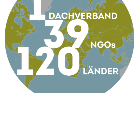
KONTAKT
AG Globale Verantwortung
Apollogasse 4/9, 1070 Wien, Österreich