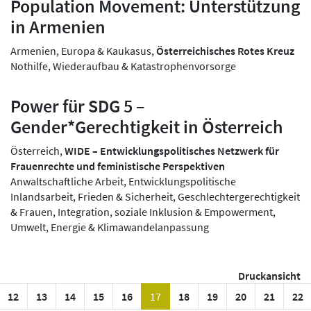
Population Movement: Unterstützung
in Armenien
Armenien, Europa & Kaukasus,
Österreichisches Rotes Kreuz
Nothilfe, Wiederaufbau & Katastrophenvorsorge
Power für SDG 5 –
Gender*Gerechtigkeit in Österreich
Österreich,
WIDE – Entwicklungspolitisches Netzwerk für
Frauenrechte und feministische Perspektiven
Anwaltschaftliche Arbeit, Entwicklungspolitische
Inlandsarbeit, Frieden & Sicherheit, Geschlechtergerechtigkeit
& Frauen, Integration, soziale Inklusion & Empowerment,
Umwelt, Energie & Klimawandelanpassung
Druckansicht
rige Seite
(current)
12
13
14
15
16
17
18
19
20
21
22