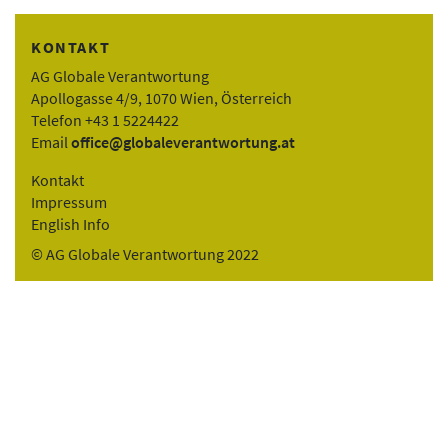
KONTAKT
AG Globale Verantwortung
Apollogasse 4/9, 1070 Wien, Österreich
Telefon +43 1 5224422
Email
office@globaleverantwortung.at
Kontakt
Impressum
English Info
© AG Globale Verantwortung 2022