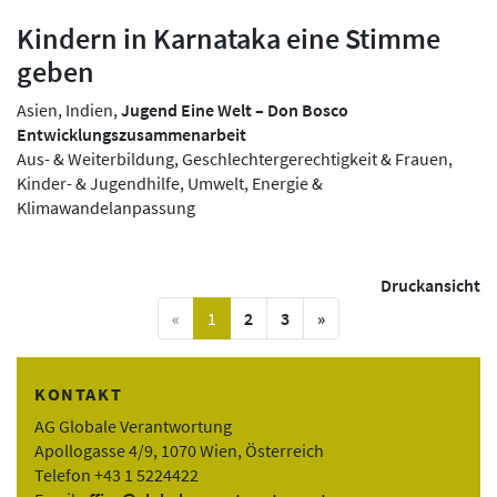
Kindern in Karnataka eine Stimme
geben
Asien, Indien,
Jugend Eine Welt – Don Bosco
Entwicklungszusammenarbeit
Aus- & Weiterbildung, Geschlechtergerechtigkeit & Frauen,
Kinder- & Jugendhilfe, Umwelt, Energie &
Klimawandelanpassung
Druckansicht
vorige Seite
(current)
nächste Seite
«
1
2
3
»
KONTAKT
AG Globale Verantwortung
Apollogasse 4/9, 1070 Wien, Österreich
Telefon +43 1 5224422