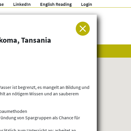
se
LinkedIn
English Reading
Login
ür Entwicklung und Humanitäre Hilfe
ukoma, Tansania
sser ist begrenzt, es mangelt an Bildung und
fehlt an nötigem Wissen und an sauberem
 Anbaumethoden
 Gründung von Spargruppen als Chance für
ätzlich zum Unterricht an; arbeitet an