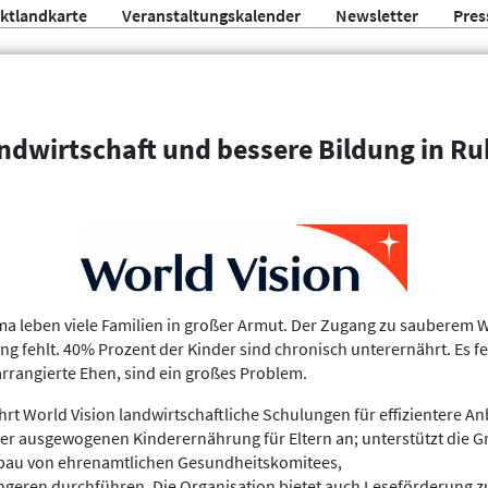
ektlandkarte
Veranstaltungskalender
Newsletter
Pres
Arbeitsgemeinschaft f
ndwirtschaft und bessere Bildung in R
Organisationen
Weitere Filter
a leben viele Familien in großer Armut. Der Zugang zu sauberem Wa
g fehlt. 40% Prozent der Kinder sind chronisch unterernährt. Es 
rrangierte Ehen, sind ein großes Problem.
hrt World Vision landwirtschaftliche Schulungen für effizientere
iner ausgewogenen Kinderernährung für Eltern an; unterstützt die
bau von ehrenamtlichen Gesundheitskomitees,
geren durchführen. Die Organisation bietet auch Leseförderung zus