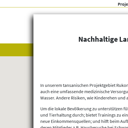
Proj
Nachhaltige La
Alle anzeigen
Themenfelder
In unserem tansanischen Projektgebiet Rukom
auch eine umfassende medizinische Versorgun
Wasser. Andere Risiken, wie Kinderehen und a
Um die lokale Bevölkerung zu unterstützen fü
und Tierhaltung durch; bietet Trainings zu e
neue Einkommensquellen; und hilft beim Auf
deren Mitglieder z.B. Hausbesuche bei Schwan