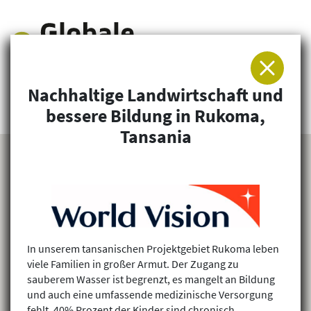
Nachhaltige Landwirtschaft und
Arbeitsgemeinschaft für Entwicklung und
bessere Bildung in Rukoma,
Humanitäre Hilfe
Tansania
In unserem tansanischen Projektgebiet Rukoma leben
viele Familien in großer Armut. Der Zugang zu
sauberem Wasser ist begrenzt, es mangelt an Bildung
und auch eine umfassende medizinische Versorgung
fehlt. 40% Prozent der Kinder sind chronisch