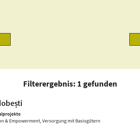
Filterergebnis: 1 gefunden
obești
lprojekte
usion & Empowerment, Versorgung mit Basisgütern