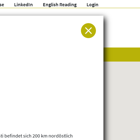
se
LinkedIn
English Reading
Login
ür Entwicklung und Humanitäre Hilfe
 befindet sich 200 km nordöstlich