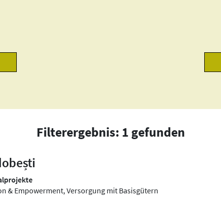
Filterergebnis: 1 gefunden
obești
lprojekte
usion & Empowerment, Versorgung mit Basisgütern