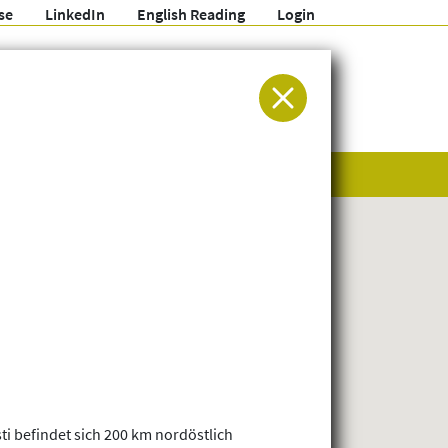
se
LinkedIn
English Reading
Login
ür Entwicklung und Humanitäre Hilfe
 befindet sich 200 km nordöstlich