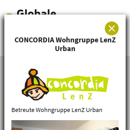
CONCORDIA Wohngruppe LenZ
Arbeitsgemeinschaft für Entwicklung und
Urban
Humanitäre Hilfe
Betreute Wohngruppe LenZ Urban