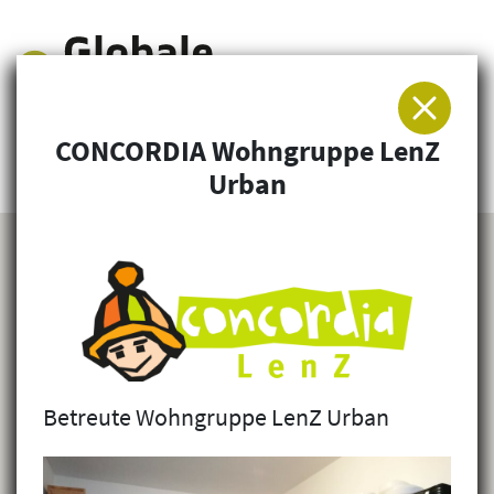
CONCORDIA Wohngruppe LenZ
Arbeitsgemeinschaft für Entwicklung und
Urban
Humanitäre Hilfe
Betreute Wohngruppe LenZ Urban