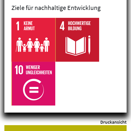
Ziele für nachhaltige Entwicklung
Filterergebnis: 1 gefunden
CONCORDIAs Tageszentrum Casa
Austria
Europa & Kaukasus, Rumänien,
CONCORDIA Sozialprojekte
Aus- & Weiterbildung, Integration, soziale Inklusion &
Empowerment
Druckansicht