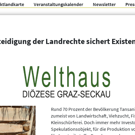
ektlandkarte
Veranstaltungskalender
Newsletter
Pres
Arbeitsgemeinschaft f
teidigung der Landrechte sichert Existe
Organisationen
Weitere Filter
Rund 70 Prozent der Bevölkerung Tansania
zumeist von Landwirtschaft, Viehzucht, F
Kleinschürferei. Doch immer mehr Investor
Spekulationsobjekt, für die Produktion v