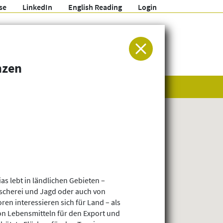
se
LinkedIn
English Reading
Login
ür Entwicklung und Humanitäre Hilfe
nzen
s lebt in ländlichen Gebieten –
ischerei und Jagd oder auch von
en interessieren sich für Land – als
on Lebensmitteln für den Export und