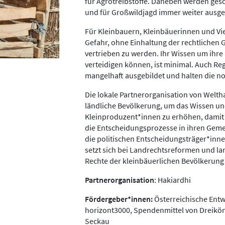
für Agrotreibstoffe. Daneben werden ges
und für Großwildjagd immer weiter ausg
Für Kleinbauern, Kleinbäuerinnen und Vie
Gefahr, ohne Einhaltung der rechtlichen
vertrieben zu werden. Ihr Wissen um ihre
verteidigen können, ist minimal. Auch Reg
mangelhaft ausgebildet und halten die no
Die lokale Partnerorganisation von Weltha
ländliche Bevölkerung, um das Wissen un
Kleinproduzent*innen zu erhöhen, damit s
die Entscheidungsprozesse in ihren Gem
die politischen Entscheidungsträger*inn
setzt sich bei Landrechtsreformen und l
Rechte der kleinbäuerlichen Bevölkerung 
Partnerorganisation
: Hakiardhi
Fördergeber*innen:
Österreichische Ent
horizont3000, Spendenmittel von Dreikön
Seckau