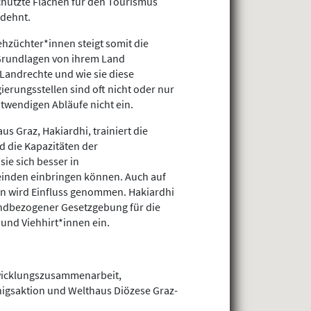
chützte Flächen für den Tourismus
edehnt.
hzüchter*innen steigt somit die
 Grundlagen von ihrem Land
 Landrechte und wie sie diese
ierungsstellen sind oft nicht oder nur
twendigen Abläufe nicht ein.
us Graz, Hakiardhi, trainiert die
d die Kapazitäten der
ie sich besser in
einden einbringen können. Auch auf
en wird Einfluss genommen. Hakiardhi
andbezogener Gesetzgebung für die
und Viehhirt*innen ein.
wicklungszusammenarbeit,
igsaktion und Welthaus Diözese Graz-