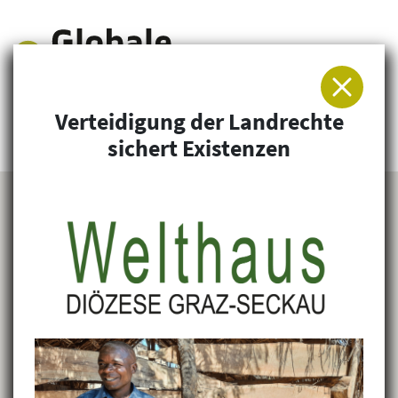
Verteidigung der Landrechte
Arbeitsgemeinschaft für Entwicklung und
sichert Existenzen
Humanitäre Hilfe