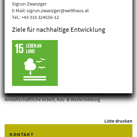
Sigrun Zwanzger
E-Mail: sigrun.zwanzger@welthaus.at
Tel.: +43 316 324556-12
Ziele für nachhaltige Entwicklung
Filterergebnis: 1 gefunden
Verteidigung der Landrechte sichert
Existenzen
Afrika, Tansania,
Welthaus Diözese Graz-Seckau
Anwaltschaftliche Arbeit, Aus- & Weiterbildung
Liste drucken
KONTAKT