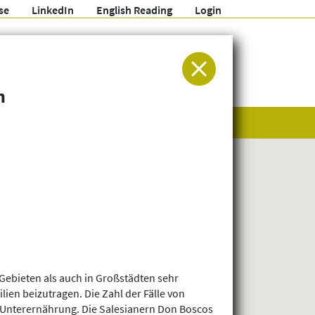
se
LinkedIn
English Reading
Login
ür Entwicklung und Humanitäre Hilfe
n
 Gebieten als auch in Großstädten sehr
ien beizutragen. Die Zahl der Fälle von
r Unterernährung. Die Salesianern Don Boscos