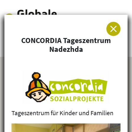
CONCORDIA Tageszentrum
Arbeitsgemeinschaft für Entwicklung und
Nadezhda
Humanitäre Hilfe
Tageszentrum für Kinder und Familien