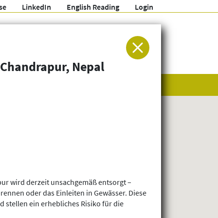
se
LinkedIn
English Reading
Login
ür Entwicklung und Humanitäre Hilfe
n Chandrapur, Nepal
pur wird derzeit unsachgemäß entsorgt –
rennen oder das Einleiten in Gewässer. Diese
stellen ein erhebliches Risiko für die