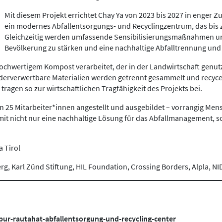
Mit diesem Projekt errichtet Chay Ya von 2023 bis 2027 in enge
ein modernes Abfallentsorgungs- und Recyclingzentrum, das bis 
Gleichzeitig werden umfassende Sensibilisierungsmaßnahmen u
Bevölkerung zu stärken und eine nachhaltige Abfalltrennung und
chwertigem Kompost verarbeitet, der in der Landwirtschaft genutz
iederverwertbare Materialien werden getrennt gesammelt und recycel
agen so zur wirtschaftlichen Tragfähigkeit des Projekts bei.
 25 Mitarbeiter*innen angestellt und ausgebildet – vorrangig Men
mit nicht nur eine nachhaltige Lösung für das Abfallmanagement
a Tirol
erg, Karl Zünd Stiftung, HIL Foundation, Crossing Borders, Alpla, NI
r-rautahat-abfallentsorgung-und-recycling-center