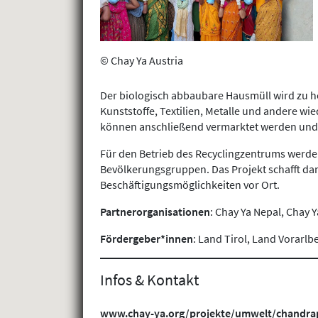
© Chay Ya Austria
Der biologisch abbaubare Hausmüll wird zu ho
Kunststoffe, Textilien, Metalle und andere w
können anschließend vermarktet werden und tr
Für den Betrieb des Recyclingzentrums werden
Bevölkerungsgruppen. Das Projekt schafft da
Beschäftigungsmöglichkeiten vor Ort.
Partnerorganisationen
: Chay Ya Nepal, Chay Y
Fördergeber*innen
: Land Tirol, Land Vorarlb
Infos & Kontakt
www.chay-ya.org/projekte/umwelt/chandrapu