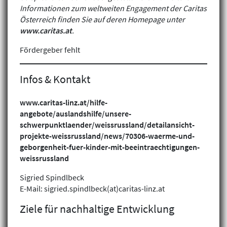
Informationen zum weltweiten Engagement der Caritas
Österreich finden Sie auf deren Homepage unter
www.caritas.at
.
Fördergeber fehlt
Infos & Kontakt
www.caritas-linz.at/hilfe-
angebote/auslandshilfe/unsere-
schwerpunktlaender/weissrussland/detailansicht-
projekte-weissrussland/news/70306-waerme-und-
geborgenheit-fuer-kinder-mit-beeintraechtigungen-
Klimagerechtigkeit
weissrussland
Geschlechtergerechtigkeit
Sigried Spindlbeck
Inklusion
E-Mail: sigried.spindlbeck(at)caritas-linz.at
Ziele für nachhaltige Entwicklung