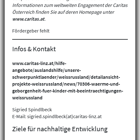
Informationen zum weltweiten Engagement der Caritas
Österreich finden Sie auf deren Homepage unter
www.caritas.at
.
Fördergeber fehlt
Infos & Kontakt
www.caritas-linz.at/hilfe-
angebote/auslandshilfe/unsere-
schwerpunktlaender/weissrussland/detailansicht-
projekte-weissrussland/news/70306-waerme-und-
geborgenheit-fuer-kinder-mit-beeintraechtigungen-
Klimagerechtigkeit
weissrussland
Geschlechtergerechtigkeit
Sigried Spindlbeck
Inklusion
E-Mail: sigried.spindlbeck(at)caritas-linz.at
Ziele für nachhaltige Entwicklung