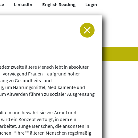
se
LinkedIn
English Reading
Login
ür Entwicklung und Humanitäre Hilfe
de:r zweite ältere Mensch lebt in absoluter
n – vorwiegend Frauen – aufgrund hoher
gang zu Gesundheits- und
ering, um Nahrungsmittel, Medikamente und
zum Altwerden führen zu sozialer Ausgrenzung
ft ein und bewahrt sie vor Armut und
ird ein Konzept verfolgt, in dem ein
rbeitet. Junge Menschen, die ansonsten in
suchen „“ihre““ älteren Menschen regelmäßig