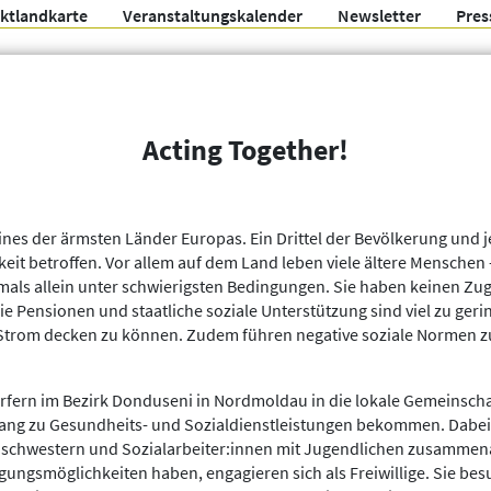
ektlandkarte
Veranstaltungskalender
Newsletter
Pres
Arbeitsgemeinschaft f
Acting Together!
Organisationen
Weitere Filter
ines der ärmsten Länder Europas. Ein Drittel der Bevölkerung und je
keit betroffen. Vor allem auf dem Land leben viele ältere Mensche
als allein unter schwierigsten Bedingungen. Sie haben keinen Zu
Die Pensionen und staatliche soziale Unterstützung sind viel zu g
 Strom decken zu können. Zudem führen negative soziale Normen 
örfern im Bezirk Donduseni in Nordmoldau in die lokale Gemeinscha
ang zu Gesundheits- und Sozialdienstleistungen bekommen. Dabei w
nschwestern und Sozialarbeiter:innen mit Jugendlichen zusammena
ungsmöglichkeiten haben, engagieren sich als Freiwillige. Sie be