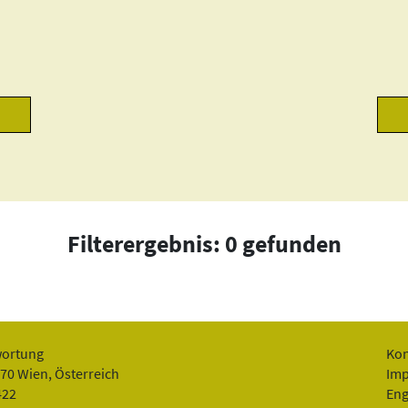
Filterergebnis: 0 gefunden
wortung
Kon
070 Wien, Österreich
Im
422
Eng