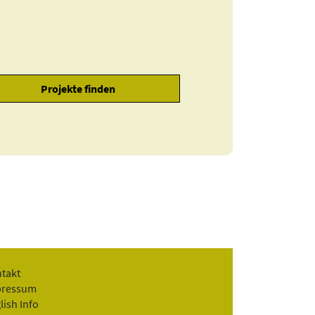
takt
pressum
lish Info