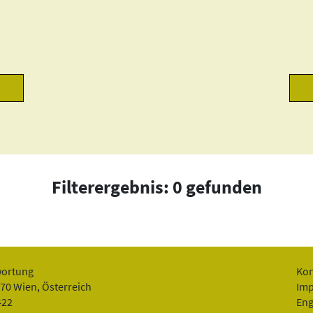
Filterergebnis: 0 gefunden
wortung
Kon
070 Wien, Österreich
Im
422
Eng