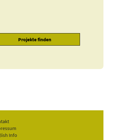
takt
pressum
lish Info