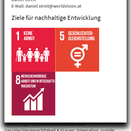
E-Mail: daniel.streit@worldvision.at
Ziele für nachhaltige Entwicklung
Filterergebnis: 1 gefunden
Wirtschaftliche Ermächtigung zur
Stärkung der
Geschlechtergleichstellung in
Flüchtlings- und
Aufnahmegemeinschaften in Uganda
und Sambia
Sambia, Uganda,
World Vision Österreich
Geschlechtergerechtigkeit & Frauen, Integration, soziale