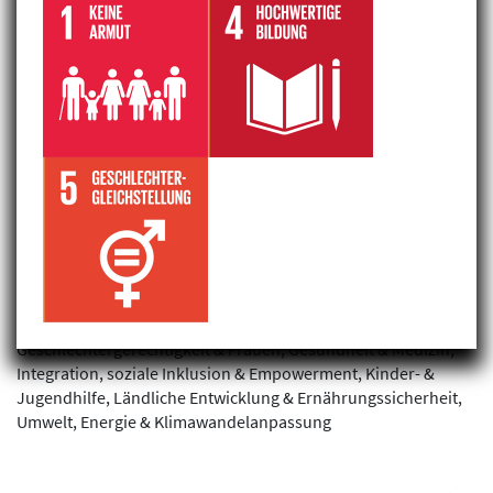
Filterergebnis: 1 gefunden
Integrative Lernbetreuung
Amerika, Bolivien,
Welthaus Diözese Linz
Aus- & Weiterbildung, Frieden & Sicherheit,
Geschlechtergerechtigkeit & Frauen, Gesundheit & Medizin,
Integration, soziale Inklusion & Empowerment, Kinder- &
Jugendhilfe, Ländliche Entwicklung & Ernährungssicherheit,
Umwelt, Energie & Klimawandelanpassung