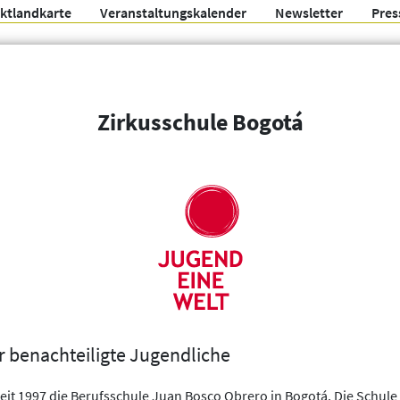
ektlandkarte
Veranstaltungskalender
Newsletter
Pres
Arbeitsgemeinschaft f
Zirkusschule Bogotá
Organisationen
Weitere Filter
r benachteiligte Jugendliche
eit 1997 die Berufsschule Juan Bosco Obrero in Bogotá. Die Schule l