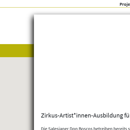
Proj
Alle anzeigen
Themenfelder
Zirkus-Artist*innen-Ausbildung fü
Die Salesianer Don Boscos betreiben bereits s