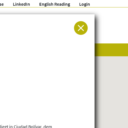
se
LinkedIn
English Reading
Login
ür Entwicklung und Humanitäre Hilfe
iegt in Ciudad Bolívar, dem