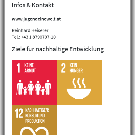
Infos & Kontakt
www.jugendeinewelt.at
Reinhard Heiserer
Tel.: +43 1 8790707-10
Ziele für nachhaltige Entwicklung
Filterergebnis: 1 gefunden
Nachhaltige biologische
Landwirtschaft in Nepal
Nepal,
Jugend Eine Welt – Don Bosco
Entwicklungszusammenarbeit
Aus- & Weiterbildung, Ländliche Entwicklung &
Ernährungssicherheit
Druckansicht