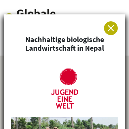
Nachhaltige biologische
Arbeitsgemeinschaft für Entwicklung und
Landwirtschaft in Nepal
Humanitäre Hilfe