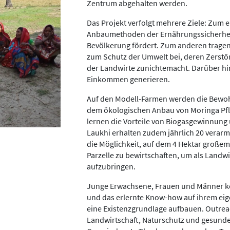
Zentrum abgehalten werden.
Das Projekt verfolgt mehrere Ziele: Zum 
Anbaumethoden der Ernährungssicherheit
Bevölkerung fördert. Zum anderen trag
zum Schutz der Umwelt bei, deren Zerstör
der Landwirte zunichtemacht. Darüber hi
Einkommen generieren.
Auf den Modell-Farmen werden die Bewoh
dem ökologischen Anbau von Moringa Pfl
lernen die Vorteile von Biogasgewinnun
Laukhi erhalten zudem jährlich 20 verar
die Möglichkeit, auf dem 4 Hektar großem
Parzelle zu bewirtschaften, um als Landw
aufzubringen.
Junge Erwachsene, Frauen und Männer k
und das erlernte Know-how auf ihrem ei
eine Existenzgrundlage aufbauen. Outr
Landwirtschaft, Naturschutz und gesund