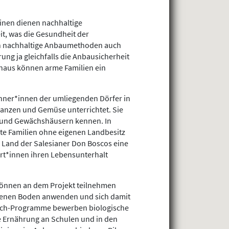
einen dienen nachhaltige
, was die Gesundheit der
en nachhaltige Anbaumethoden auch
ung ja gleichfalls die Anbausicherheit
naus können arme Familien ein
ner*innen der umliegenden Dörfer in
anzen und Gemüse unterrichtet. Sie
g und Gewächshäusern kennen. In
mte Familien ohne eigenen Landbesitz
 Land der Salesianer Don Boscos eine
irt*innen ihren Lebensunterhalt
önnen an dem Projekt teilnehmen
genen Boden anwenden und sich damit
each-Programme bewerben biologische
e Ernährung an Schulen und in den