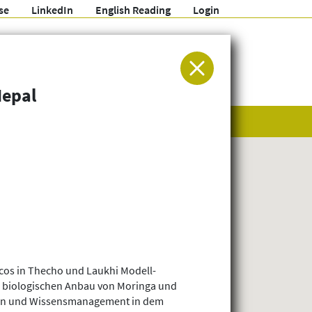
se
LinkedIn
English Reading
Login
ür Entwicklung und Humanitäre Hilfe
Nepal
scos in Thecho und Laukhi Modell-
n biologischen Anbau von Moringa und
gen und Wissensmanagement in dem