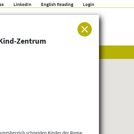
se
LinkedIn
English Reading
Login
ür Entwicklung und Humanitäre Hilfe
-Kind-Zentrum
ildungsbereich schneiden Kinder der Roma-