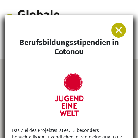
Berufsbildungsstipendien in
Arbeitsgemeinschaft für Entwicklung und
Cotonou
Humanitäre Hilfe
Das Ziel des Projektes ist es, 15 besonders
benachteiligten Jugendlichen in Benin eine qualitativ