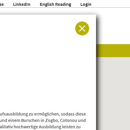
se
LinkedIn
English Reading
Login
ür Entwicklung und Humanitäre Hilfe
erufsausbildung zu ermöglichen, sodass diese
n und einem Burschen in Zogbo, Cotonou und
litativ hochwertige Ausbildung leisten zu