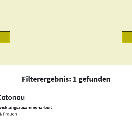
Filterergebnis: 1 gefunden
 Cotonou
twicklungszusammenarbeit
 & Frauen