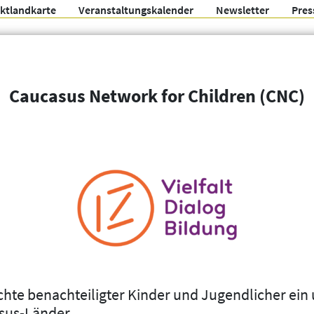
ektlandkarte
Veranstaltungskalender
Newsletter
Pres
Arbeitsgemeinschaft f
Caucasus Network for Children (CNC)
Organisationen
Weitere Filter
chte benachteiligter Kinder und Jugendlicher ein 
asus-Länder