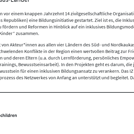
en vor einem knappen Jahrzehnt 14 zivilgesellschaftliche Organisa
epubliken) eine Bildungsinitiative gestartet. Ziel ist es, die Inkl
u fördern und Reformen in Hinblick auf ein inklusives Bildungsmode
 Kinder“ zusammen.
on Akteur*innen aus allen vier Ländern des Süd- und Nordkaukasus
r schwelenden Konflikte in der Region einen wertvollen Beitrag zu
rn und deren Eltern (u.a. durch Lernförderung, persönliches Emp
ainings, Bewusstseinsarbeit). In den Projekten geht es darum, die
ewusstsein für einen inklusiven Bildungsansatz zu verankern. Das IZ
rozess des Netzwerkes von Anfang an unterstützt und begleitet. D
children