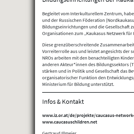
Begleitet vom Interkulturellem Zentrum, hab
und der Russischen Föderation (Nordkaukasus R
Bildungseinrichtungen und die Gesellschaft z
Organisationen zum „Kaukasus Netzwerk für
Diese grenzüberschreitende Zusammenarbeit v
Vorreiterrolle aus und leistet angesichts de
NROs arbeiten mit den benachteiligten Kinde
anderen Akteur*innen des Bildungssektors (Tr
stärken und in Politik und Gesellschaft das B
organisatorischer Funktion den Entwicklungsp
Ministerium für Bildung unterstützt.
Infos & Kontakt
www.iz.or.at/de/projekte/caucasus-network-
www.caucasuschildren.net
Gertraud Illmeier