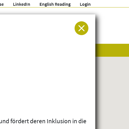
se
LinkedIn
English Reading
Login
ür Entwicklung und Humanitäre Hilfe
und fördert deren Inklusion in die