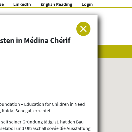
se
LinkedIn
English Reading
Login
ür Entwicklung und Humanitäre Hilfe
ten in Médina Chérif
oundation – Education for Children in Need
Kolda, Senegal, errichtet.
eit seiner Gründung tätig ist, hat den Bau
selabor und Ultraschall sowie die Ausstattung