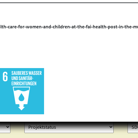
th-care-for-women-and-children-at-the-fai-health-post-in-the-mu
Projekte finden