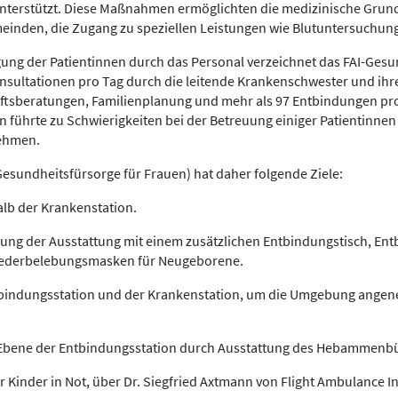
nterstützt. Diese Maßnahmen ermöglichten die medizinische Grund
den, die Zugang zu speziellen Leistungen wie Blutuntersuchunge
ung der Patientinnen durch das Personal verzeichnet das FAI-Gesu
nsultationen pro Tag durch die leitende Krankenschwester und ihr
aftsberatungen, Familienplanung und mehr als 97 Entbindungen pr
 führte zu Schwierigkeiten bei der Betreuung einiger Patientinnen
nehmen.
Gesundheitsfürsorge für Frauen) hat daher folgende Ziele:
lb der Krankenstation.
ung der Ausstattung mit einem zusätzlichen Entbindungstisch, E
iederbelebungsmasken für Neugeborene.
ntbindungsstation und der Krankenstation, um die Umgebung ange
 Ebene der Entbindungsstation durch Ausstattung des Hebammenb
r Kinder in Not, über Dr. Siegfried Axtmann von Flight Ambulance In