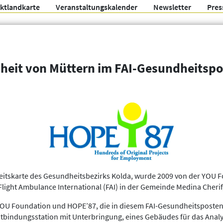
ektlandkarte
Veranstaltungskalender
Newsletter
Pres
Arbeitsgemeinschaft f
heit von Müttern im FAI-Gesundheitspos
Organisationen
Weitere Filter
eitskarte des Gesundheitsbezirks Kolda, wurde 2009 von der YOU F
light Ambulance International (FAI) in der Gemeinde Medina Cherif, 
YOU Foundation und HOPE’87, die in diesem FAI-Gesundheitsposten s
tbindungsstation mit Unterbringung, eines Gebäudes für das Analy