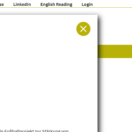
se
LinkedIn
English Reading
Login
ür Entwicklung und Humanitäre Hilfe
in Fußballprojekt zur Stärkung von