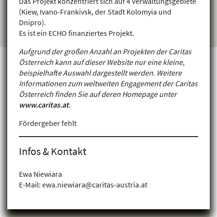
Das Projekt konzentriert sich auf 4 Verwaltungsgebiete
(Kiew, Ivano-Frankivsk, der Stadt Kolomyia und
Dnipro).
Es ist ein ECHO finanziertes Projekt.
Aufgrund der großen Anzahl an Projekten der Caritas
Österreich kann auf dieser Website nur eine kleine,
beispielhafte Auswahl dargestellt werden. Weitere
Informationen zum weltweiten Engagement der Caritas
Projekte finden
Österreich finden Sie auf deren Homepage unter
www.caritas.at
.
Fördergeber fehlt
Infos & Kontakt
Ewa Niewiara
E-Mail: ewa.niewiara@caritas-austria.at