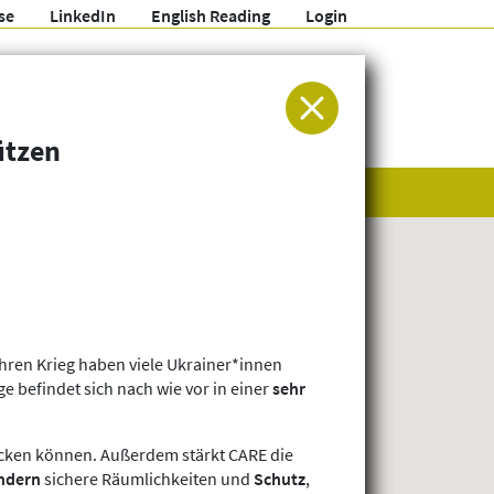
se
LinkedIn
English Reading
Login
ür Entwicklung und Humanitäre Hilfe
ützen
ahren Krieg haben viele Ukrainer*innen
e befindet sich nach wie vor in einer
sehr
ecken können. Außerdem stärkt CARE die
ndern
sichere Räumlichkeiten und
Schutz
,