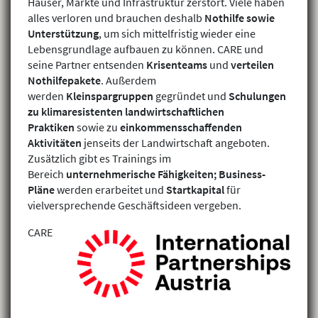
Häuser, Märkte und Infrastruktur zerstört. Viele haben
alles verloren und brauchen deshalb
Nothilfe sowie
Unterstützung
, um sich mittelfristig wieder eine
Lebensgrundlage aufbauen zu können. CARE und
seine Partner entsenden
Krisenteams
und
verteilen
Nothilfepakete
. Außerdem
werden
Kleinspargruppen
gegründet und
Schulungen
zu klimaresistenten landwirtschaftlichen
Praktiken
sowie zu
einkommensschaffenden
Aktivitäten
jenseits der Landwirtschaft angeboten.
Zusätzlich gibt es Trainings im
Bereich
unternehmerische Fähigkeiten; Business-
Pläne
werden erarbeitet und
Startkapital
für
vielversprechende Geschäftsideen vergeben.
CARE