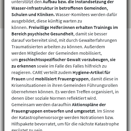
unterstützt den
Aufbau bzw. die Instandsetzung der
Wasser-Infrastruktur in betroffenen Gemeinden,
Schulen und Kliniken.
Wasser-Komitees werden dafür
ausgebildet, diese künftig warten zu
können.
Freiwillige Helfer:innen erhalten Trainings im
Bereich psychische Gesundheit
, damit sie besser
darauf vorbereitet sind, mit durch Gewalterfahrungen
Traumatisierten arbeiten zu können. Außerdem
werden Mitglieder der Gemeinden mobilisiert,
Projekte finden
um
geschlechtsspezifischer Gewalt vorzubeugen, sie
zu erkennen
sowie im Falle des Falles hilfreich zu
reagieren. CARE verteilt zudem
Hygiene-Artikel für
Frauen
und
mobilisiert Frauengruppen
, damit diese in
Krisensituationen in ihren Gemeinden Führungsrollen
übernehmen können. Es werden Treffen organisiert, in
denen über soziale Normen reflektiert wird.
Gemeinsam werden daraufhin
Aktionspläne der
Frauengruppen entworfen und umgesetzt
. Im Sinne
der Katastrophenvorsorge werden Notrationen bzw.
Hilfspakete bevorratet, um für die nächste Katastrophe
gerüstet zu sein.