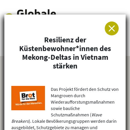
Resilienz der
Arbeitsgemeinschaft für Entwicklung und
Küstenbewohner*innen des
Humanitäre Hilfe
Mekong-Deltas in Vietnam
stärken
Das Projekt fördert den Schutz von
Mangroven durch
Wiederaufforstungsmaßnahmen
sowie bauliche
Schutzmaßnahmen (
Wave
Breakers
). Lokale Bevölkerungsgruppen werden darin
ausgebildet, Schutzgebiete zu managen und