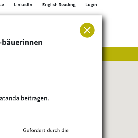
se
LinkedIn
English Reading
Login
ür Entwicklung und Humanitäre Hilfe
 -bäuerinnen
atanda beitragen.