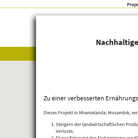
Proj
Nachhaltige
Alle anzeigen
Themenfelder
Zu einer verbesserten Ernährungs
Dieses Projekt in Nhamatanda, Mosambik, verf
Steigern der landwirtschaftlichen Prod
Verluste,
Diversifizierung des Einkommens von K