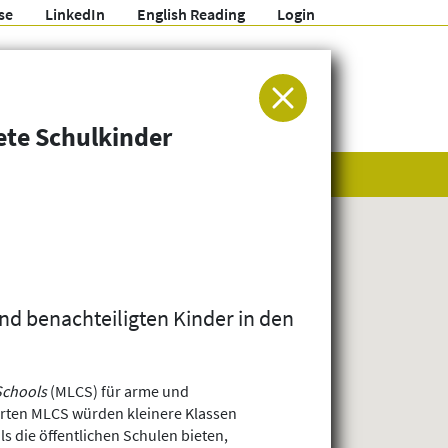
se
LinkedIn
English Reading
Login
ür Entwicklung und Humanitäre Hilfe
ete Schulkinder
und benachteiligten Kinder in den
Schools
(MLCS) für arme und
ierten MLCS würden kleinere Klassen
s die öffentlichen Schulen bieten,