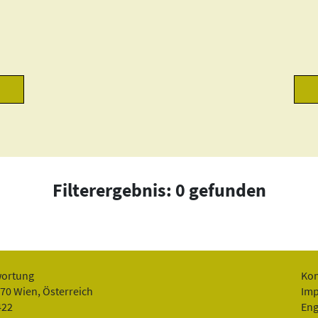
Filterergebnis: 0 gefunden
wortung
Kon
070 Wien, Österreich
Im
422
Eng