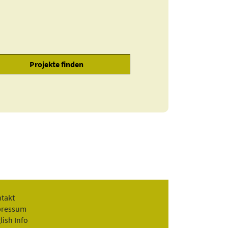
takt
pressum
lish Info