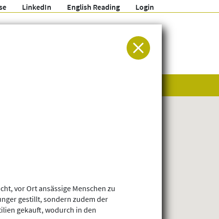
se
LinkedIn
English Reading
Login
ür Entwicklung und Humanitäre Hilfe
ht, vor Ort ansässige Menschen zu
nger gestillt, sondern zudem der
ilien gekauft, wodurch in den