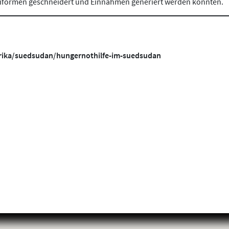
formen geschneidert und Einnahmen generiert werden konnten.
frika/suedsudan/hungernothilfe-im-suedsudan