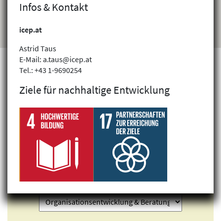
Infos & Kontakt
icep.at
Astrid Taus
E-Mail: a.taus@icep.at
Tel.: +43 1-9690254
Ziele für nachhaltige Entwicklung
Projekte finden