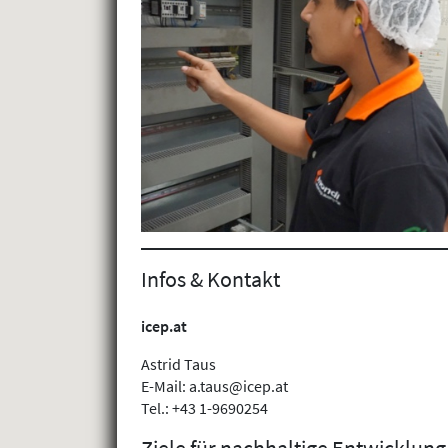
Infos & Kontakt
icep.at
Astrid Taus
E-Mail: a.taus@icep.at
Tel.: +43 1-9690254
Ziele für nachhaltige Entwicklung