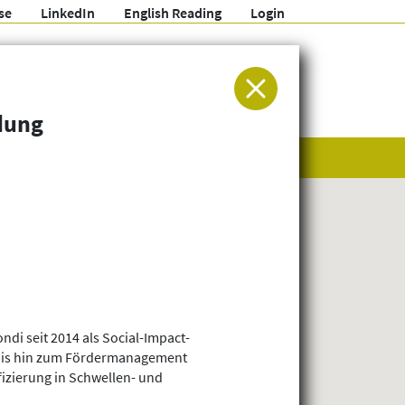
se
LinkedIn
English Reading
Login
ür Entwicklung und Humanitäre Hilfe
dung
ndi seit 2014 als Social-Impact-
 bis hin zum Fördermanagement
fizierung in Schwellen- und