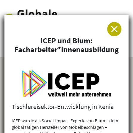
ICEP und Blum:
Arbeitsgemeinschaft für Entwicklung und
Facharbeiter*innenausbildung
Humanitäre Hilfe
Tischlereisektor-Entwicklung in Kenia
ICEP wurde als Social-Impact-Experte von Blum – dem
global tätigen Hersteller von Möbelbeschlägen –