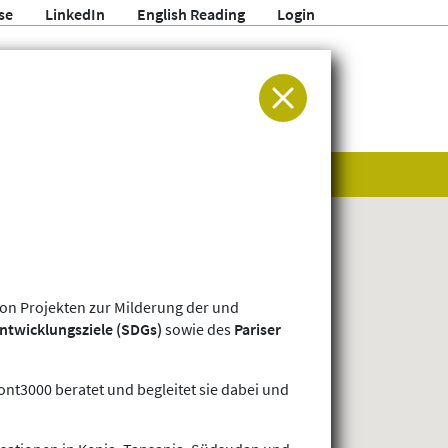
se
LinkedIn
English Reading
Login
ür Entwicklung und Humanitäre Hilfe
n Projekten zur Milderung der und
ntwicklungsziele (SDGs)
sowie des
Pariser
ont3000 beratet und begleitet sie dabei und