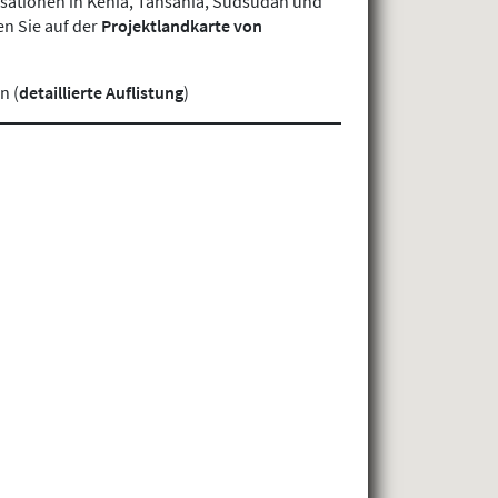
isationen in Kenia, Tansania, Südsudan und
en Sie auf der
Projektlandkarte von
n (
detaillierte Auflistung
)