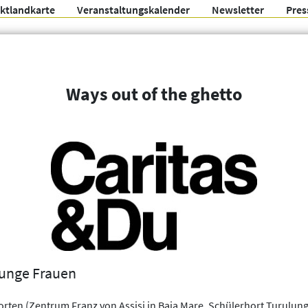
ektlandkarte
Veranstaltungskalender
Newsletter
Pres
Arbeitsgemeinschaft f
Ways out of the ghetto
Organisationen
Weitere Filter
unge Frauen
horten (Zentrum Franz von Assisi in Baia Mare, Schülerhort Turulun