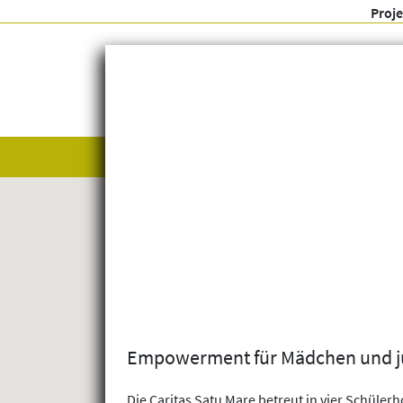
Proj
Alle anzeigen
Themenfelder
Empowerment für Mädchen und j
Die Caritas Satu Mare betreut in vier Schüler