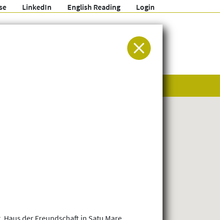
se
LinkedIn
English Reading
Login
ür Entwicklung und Humanitäre Hilfe
g, Haus der Freundschaft in Satu Mare,